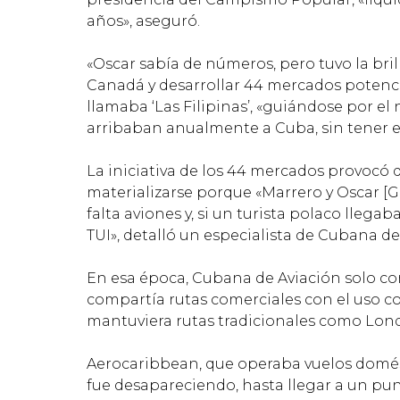
años», aseguró.
«Oscar sabía de números, pero tuvo la bri
Canadá y desarrollar 44 mercados potencia
llamaba ‘Las Filipinas’, «guiándose por e
arribaban anualmente a Cuba, sin tener e
La iniciativa de los 44 mercados provocó
materializarse porque «Marrero y Oscar [
falta aviones y, si un turista polaco llega
TUI», detalló un especialista de Cubana de
En esa época, Cubana de Aviación solo con
compartía rutas comerciales con el uso c
mantuviera rutas tradicionales como Londr
Aerocaribbean, que operaba vuelos domésti
fue desapareciendo, hasta llegar a un punt