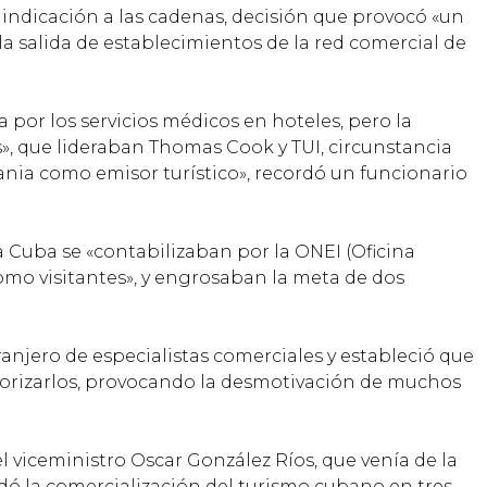
 indicación a las cadenas, decisión que provocó «un
a salida de establecimientos de la red comercial de
 por los servicios médicos en hoteles, pero la
s», que lideraban Thomas Cook y TUI, circunstancia
nia como emisor turístico», recordó un funcionario
 Cuba se «contabilizaban por la ONEI (Oficina
omo visitantes», y engrosaban la meta de dos
xtranjero de especialistas comerciales y estableció que
utorizarlos, provocando la desmotivación de muchos
l viceministro Oscar González Ríos, que venía de la
dó la comercialización del turismo cubano en tres