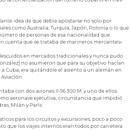
llante idea de que debía apostarse no solo por
les como Australia, Turquía, Japón, Polonia o lo que
l número de personas de esa nacionalidad que
n cuenta que se trataba de marineros mercantes».
 descuidos en mercados tradicionales y nunca pudo
González] no asumieron que para su objetivo hacían
ba a Cuba, era quitándole el asiento a un alemán en
 Aviación.
taba con dos aviones Il-96 300 M; y uno de ellos
omo aeronave ejecutiva, circunstancia que impidió
es, Milán y París.
cos para los circuitos y excursiones, poco a poco
o que los viajes internos eran todos por carretera.