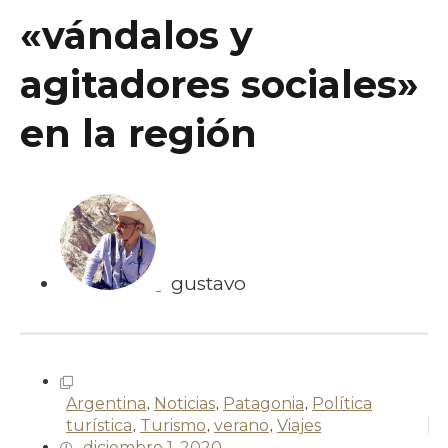
«vándalos y
agitadores sociales»
en la región
gustavo
Argentina
,
Noticias
,
Patagonia
,
Política
turística
,
Turismo
,
verano
,
Viajes
diciembre 1, 2020