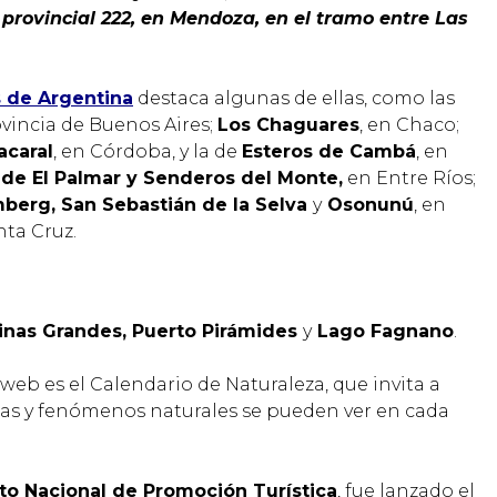
n
provincial 222, en Mendoza, en el tramo entre Las
 de Argentina
destaca algunas de ellas, como las
rovincia de Buenos Aires;
Los Chaguares
, en Chaco;
acaral
, en Córdoba, y la de
Esteros de Cambá
, en
 de El Palmar y Senderos del Monte,
en Entre Ríos;
berg, San Sebastián de la Selva
y
Osonunú
, en
nta Cruz.
linas Grandes, Puerto Pirámides
y
Lago Fagnano
.
web es el Calendario de Naturaleza, que invita a
tas y fenómenos naturales se pueden ver en cada
uto Nacional de Promoción Turística
, fue lanzado el