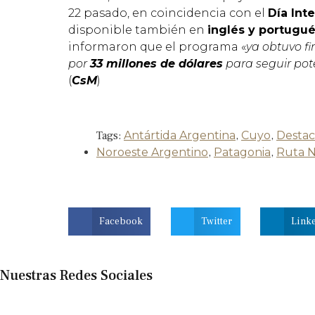
22 pasado, en coincidencia con el
Día Int
disponible también en
inglés y portugu
informaron que el programa «
ya obtuvo f
por
33 millones de dólares
para seguir pot
(
CsM
)
Tags:
Antártida Argentina
,
Cuyo
,
Desta
Noroeste Argentino
,
Patagonia
,
Ruta N
Facebook
Twitter
Link
Nuestras Redes Sociales