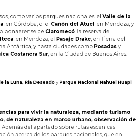
.
sos, como varios parques nacionales, el
Valle de la
ta
, en Córdoba, o el
Cañón del Atuel
, en Mendoza, y
rio bonaerense de
Claromecó
; la reserva de
lteca
, en Mendoza; el
Pasaje Drake
, en Tierra del
zona Antártica, y hasta ciudades como
Posadas
y
ica Costanera Sur
, en la Ciudad de Buenos Aires.
 de la Luna, Ría Deseado
y
Parque Nacional Nahuel Huapi
encias para vivir la naturaleza, mediante turismo
co, de naturaleza en marco urbano, observación de
. Además del apartado sobre rutas escénicas
mación acerca de los parques nacionales, que en