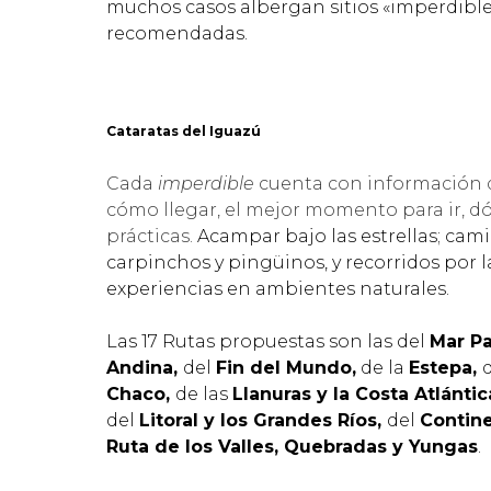
muchos casos albergan sitios «imperdibles
recomendadas.
Cataratas del Iguazú
Cada
imperdible
cuenta con información de
cómo llegar, el mejor momento para ir, 
prácticas.
Acampar bajo las estrellas; cam
carpinchos y pingüinos, y recorridos por la
experiencias en ambientes naturales.
Las 17 Rutas propuestas son las del
Mar P
Andina,
del
Fin del Mundo,
de la
Estepa,
Chaco,
de las
Llanuras y la Costa Atlántic
del
Litoral y los Grandes Ríos,
del
Contin
Ruta de los Valles, Quebradas y Yungas
.