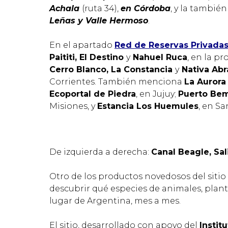
Achala
(ruta 34),
en Córdoba
, y la tambié
Leñas y Valle Hermoso
.
En el apartado
Red de Reservas Privadas
Paititi, El Destino
y
Nahuel Ruca
, en la p
Cerro Blanco, La Constancia
y
Nativa Abr
Corrientes. También menciona
La Aurora
Ecoportal de Piedra
, en Jujuy;
Puerto Bem
Misiones, y
Estancia Los Huemules
, en Sa
De izquierda a derecha:
Canal Beagle, Sa
Otro de los productos novedosos del sitio 
descubrir qué especies de animales, plan
lugar de Argentina, mes a mes.
El sitio, desarrollado con apoyo del
Instit