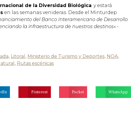
ernacional de la Diversidad Biológica
. y estará
és
en las semanas venideras. Desde el Minturdep
inanciamiento del Banco Interamericano de Desarrollo
enciando la infraestructura de nuestros destinos
«.-
cada
,
Litoral
,
Ministerio de Turismo y Deportes
,
NOA
,
atural
,
Rutas escénicas
edIn
Pinterest
Pocket
WhatsApp