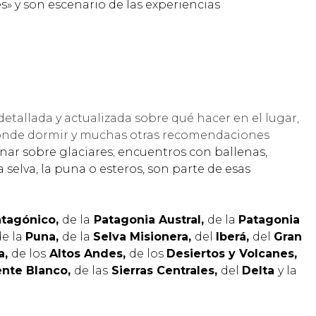
» y son escenario de las experiencias
tallada y actualizada sobre qué hacer en el lugar,
dónde dormir y muchas otras recomendaciones
inar sobre glaciares; encuentros con ballenas,
 selva, la puna o esteros, son parte de esas
atagónico,
de la
Patagonia Austral,
de la
Patagonia
de la
Puna,
de la
Selva Misionera,
del
Iberá,
del
Gran
a,
de los
Altos Andes,
de los
Desiertos y Volcanes,
ente Blanco,
de las
Sierras Centrales,
del
Delta
y la