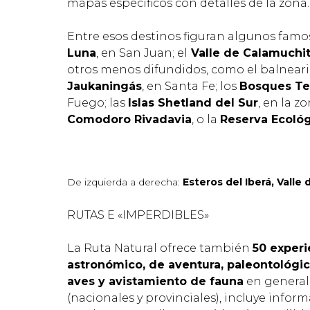
mapas específicos con detalles de la zona
Entre esos destinos figuran algunos famo
Luna
, en San Juan; el
Valle de Calamuchi
otros menos difundidos, como el balnea
Jaukaningás
, en Santa Fe; los
Bosques Te
Fuego; las
Islas Shetland del Sur
, en la 
Comodoro Rivadavia
, o la
Reserva Ecológ
De izquierda a derecha:
Esteros del Iberá, Valle
RUTAS E «IMPERDIBLES»
La Ruta Natural ofrece también
50 experi
astronómico, de aventura, paleontológi
aves y avistamiento de fauna
en general
(nacionales y provinciales), incluye infor