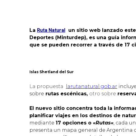
La
Ruta Natural
un sitio web lanzado este 
Deportes (Minturdep), es una guía informa
que se pueden recorrer a través de 17 ci
Islas Shetland del Sur
La propuesta
larutanatural.gob.ar
incluy
sobre
rutas escénicas,
otro sobre
reserva
El nuevo sitio concentra toda la informa
planificar viajes en los destinos de natu
mediante
17 opciones o «
Rutas
«
, cada u
presenta un mapa general de Argentina 