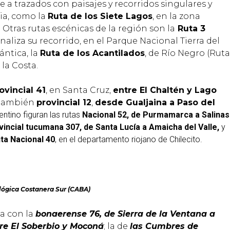
e a trazados con paisajes y recorridos singulares y
nia, como la
Ruta de los Siete Lagos
, en la zona
Otras rutas escénicas de la región son la
Ruta 3
naliza su recorrido, en el Parque Nacional Tierra del
ántica, la
Ruta de los Acantilados
, de Río Negro (Ruta
la Costa.
ovincial 41
, en Santa Cruz,
entre El Chaltén y Lago
a también
provincial 12
,
desde Gualjaina a Paso del
ntino figuran las rutas
Nacional 52, de Purmamarca a Salinas
vincial tucumana 307, de Santa Lucía a Amaicha del Valle,
y
ta Nacional 40
, en el departamento riojano de Chilecito.
lógica Costanera Sur (CABA)
a con la
bonaerense 76, de Sierra de la Ventana a
tre El Soberbio y Moconá
; la de
las Cumbres de