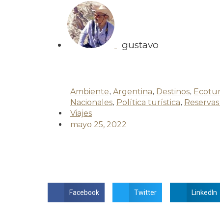
gustavo
Ambiente
,
Argentina
,
Destinos
,
Ecotu
Nacionales
,
Política turística
,
Reservas
Viajes
mayo 25, 2022
Facebook
Twitter
LinkedIn