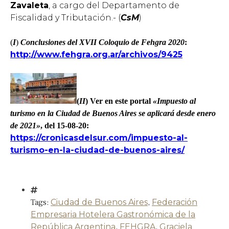
Zavaleta
, a cargo del Departamento de
Fiscalidad y Tributación.- (
CsM
)
(
I
)
Conclusiones del XVII Coloquio de Fehgra 2020
:
http://www.fehgra.org.ar/archivos/9425
(
II
) Ver en este portal
«Impuesto al
turismo en la Ciudad de Buenos Aires se aplicará desde enero
de 2021»
, del 15-08-20:
https://cronicasdelsur.com/impuesto-al-
turismo-en-la-ciudad-de-buenos-aires/
Tags:
Ciudad de Buenos Aires
,
Federación
Empresaria Hotelera Gastronómica de la
República Argentina
,
FEHGRA
,
Graciela