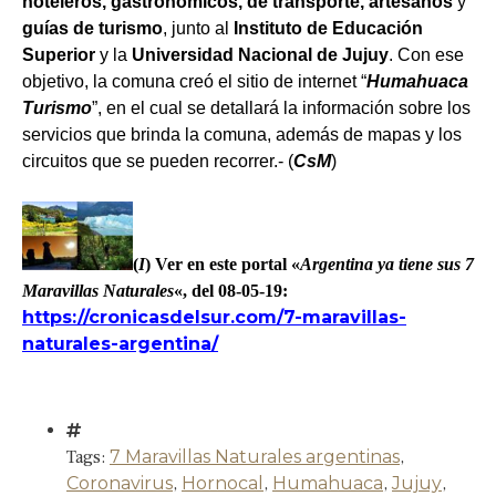
hoteleros, gastronómicos, de transporte, artesanos
y
guías de turismo
, junto al
Instituto de Educación
Superior
y la
Universidad Nacional de Jujuy
.
Con ese
objetivo, la comuna creó el sitio de internet “
Humahuaca
Turismo
”, en el cual se detallará la información sobre los
servicios que brinda la comuna, además de mapas y los
circuitos que se pueden recorrer.- (
CsM
)
(
I
) Ver en este portal «
Argentina ya tiene sus 7
Maravillas Naturales
«, del 08-05-19:
https://cronicasdelsur.com/7-maravillas-
naturales-argentina/
Tags:
7 Maravillas Naturales argentinas
,
Coronavirus
,
Hornocal
,
Humahuaca
,
Jujuy
,