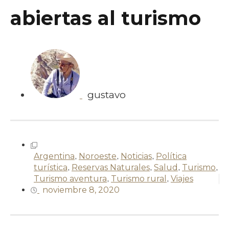
abiertas al turismo
gustavo
Argentina
,
Noroeste
,
Noticias
,
Política
turística
,
Reservas Naturales
,
Salud
,
Turismo
,
Turismo aventura
,
Turismo rural
,
Viajes
noviembre 8, 2020