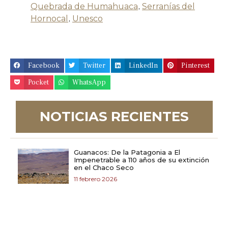
Quebrada de Humahuaca
,
Serranías del
Hornocal
,
Unesco
Facebook
Twitter
LinkedIn
Pinterest
Pocket
WhatsApp
NOTICIAS RECIENTES
Guanacos: De la Patagonia a El
Impenetrable a 110 años de su extinción
en el Chaco Seco
11 febrero 2026