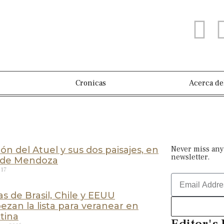
Cronicas
Acerca de
Never miss any
ón del Atuel y sus dos paisajes, en
newsletter.
r de Mendoza
017
as de Brasil, Chile y EEUU
zan la lista para veranear en
tina