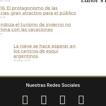
Editor's 
bre 2016
16: El protagonismo de las
cias, gran atractivo para el público
2016
ndoza el turismo de invierno no
rmina con las vacaciones
16
La nieve se hace esperar en
los centros de esquí
argentinos
29 junio 2016
Nuestras Redes Sociales