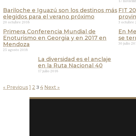
17 noviem
Bariloche e Iguazú son los destinos más
FIT 20
elegidos para el verano próximo
provin
20 octubre 2016
3 octubre 
Primera Conferencia Mundial de
En Me
Enoturismo en Georgia y en 2017 en
se te
Mendoza
30 julio 20
25 agosto 2016
La diversidad es el anclaje
en la Ruta Nacional 40
17 julio 2016
« Previous
1
2
3
4
Next »