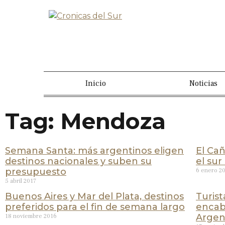
Inicio
Noticias
Tag: Mendoza
Semana Santa: más argentinos eligen
El Cañ
destinos nacionales y suben su
el su
presupuesto
6 enero 2
5 abril 2017
Buenos Aires y Mar del Plata, destinos
Turist
preferidos para el fin de semana largo
encabe
Argen
18 noviembre 2016