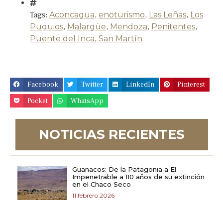
Tags:
Aconcagua
,
enoturismo
,
Las Leñas
,
Los
Puquios
,
Malargüe
,
Mendoza
,
Penitentes
,
Puente del Inca
,
San Martín
Facebook
Twitter
LinkedIn
Pinterest
Pocket
WhatsApp
NOTICIAS RECIENTES
Guanacos: De la Patagonia a El
Impenetrable a 110 años de su extinción
en el Chaco Seco
11 febrero 2026