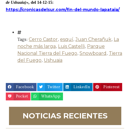
de Ushuaia)
«, del 14-12-15:
https://cronicasdelsur.com/fin-del-mundo-lapataia/
Tags:
Cerro Castor
,
esquí
,
Juan Cherañuk
,
La
noche más larga
,
Luis Castelli
,
Parque
Nacional Tierra del Fuego
,
Snowboard
,
Tierra
del Fuego
,
Ushuaia
Facebook
Twitter
LinkedIn
Pinterest
Pocket
WhatsApp
NOTICIAS RECIENTES