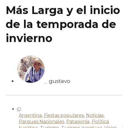
Más Larga y el inicio
de la temporada de
invierno
gustavo
Argentina
,
Fiestas populares
,
Noticias
,
Parques Nacionales
,
Patagonia
,
Política
turística
,
Turismo
,
Turismo aventura
,
Viajes