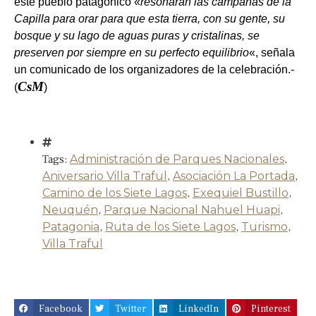
este pueblo patagónico «
resonarán las campanas de la
Capilla para orar para que esta tierra, con su gente, su
bosque y su lago de aguas puras y cristalinas, se
preserven por siempre en su perfecto equilibrio
«, señala
un comunicado de los organizadores de la celebración.-
CsM
(
)
Tags:
Administración de Parques Nacionales
,
Aniversario Villa Traful
,
Asociación La Portada
,
Camino de los Siete Lagos
,
Exequiel Bustillo
,
Neuquén
,
Parque Nacional Nahuel Huapi
,
Patagonia
,
Ruta de los Siete Lagos
,
Turismo
,
Villa Traful
Facebook
Twitter
LinkedIn
Pinterest