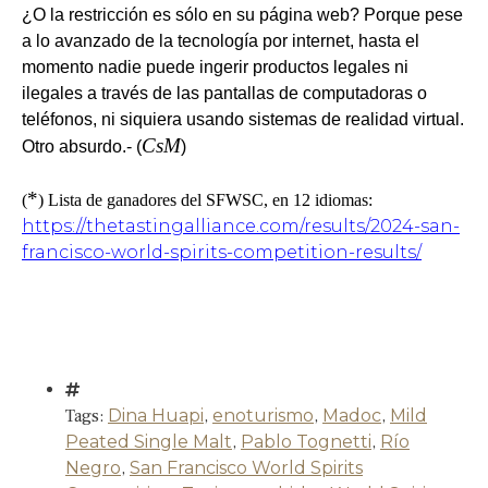
¿O la restricción es sólo en su página web? Porque pese
a lo avanzado de la tecnología por internet, hasta el
momento nadie puede ingerir productos legales ni
ilegales a través de las pantallas de computadoras o
teléfonos, ni siquiera usando sistemas de realidad virtual.
CsM
Otro absurdo.- (
)
*
(
) Lista de ganadores del SFWSC, en 12 idiomas:
https://thetastingalliance.com/results/2024-san-
francisco-world-spirits-competition-results/
Tags:
Dina Huapi
,
enoturismo
,
Madoc
,
Mild
Peated Single Malt
,
Pablo Tognetti
,
Río
Negro
,
San Francisco World Spirits