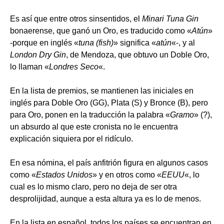
Es así que entre otros sinsentidos, el
Minari Tuna Gin
bonaerense, que ganó un Oro, es traducido como «
Atún
»
-porque en inglés «
tuna (fish)
» significa «
atún
«-, y al
London Dry Gin
, de Mendoza, que obtuvo un Doble Oro,
lo llaman «
Londres Seco
«.
En la lista de premios, se mantienen las iniciales en
inglés para Doble Oro (GG), Plata (S) y Bronce (B), pero
para Oro, ponen en la traducción la palabra «
Gramo
» (?),
un absurdo al que este cronista no le encuentra
explicación siquiera por el ridículo.
En esa nómina, el país anfitrión figura en algunos casos
como «
Estados Unidos
» y en otros como «
EEUU
«, lo
cual es lo mismo claro, pero no deja de ser otra
desprolijidad, aunque a esta altura ya es lo de menos.
En la lista en español, todos los países se encuentran en