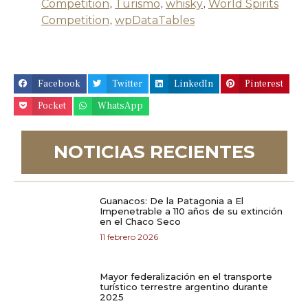
Competition
,
Turismo
,
whisky
,
World Spirits
Competition
,
wpDataTables
Facebook
Twitter
LinkedIn
Pinterest
Pocket
WhatsApp
NOTICIAS RECIENTES
Guanacos: De la Patagonia a El
Impenetrable a 110 años de su extinción
en el Chaco Seco
11 febrero 2026
Mayor federalización en el transporte
turístico terrestre argentino durante
2025