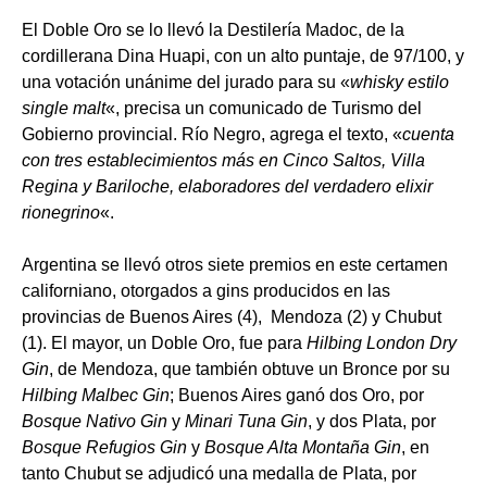
El Doble Oro se lo llevó la Destilería Madoc, de la
cordillerana Dina Huapi, con un alto puntaje, de 97/100, y
una votación unánime del jurado para su «
whisky estilo
single malt
«, precisa un comunicado de Turismo del
Gobierno provincial. Río Negro, agrega el texto, «
cuenta
con tres establecimientos más en Cinco Saltos, Villa
Regina y Bariloche, elaboradores del verdadero elixir
rionegrino
«.
Argentina se llevó otros siete premios en este certamen
californiano, otorgados a gins producidos en las
provincias de Buenos Aires (4), Mendoza (2) y Chubut
(1). El mayor, un Doble Oro, fue para
Hilbing London Dry
Gin
, de Mendoza, que también obtuve un Bronce por su
Hilbing Malbec Gin
; Buenos Aires ganó dos Oro, por
Bosque Nativo Gin
y
Minari Tuna Gin
, y dos Plata, por
Bosque Refugios Gin
y
Bosque Alta Montaña Gin
, en
tanto Chubut se adjudicó una medalla de Plata, por