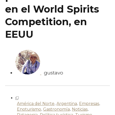
en el World Spirits
Competition, en
EEUU
gustavo
América del Norte
,
Argentina
,
Empresas
,
Enoturismo
,
Gastronomía
,
Noticias
,
Patagonia
,
Política turística
,
Turismo
,