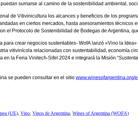
ad, puedan sumarse al camino de la sostenibilidad ambiental, so
onal de Vitivinicultura los alcances y beneficios de los progr
ndadas en ciertos mercados, hasta asesoramientos técnicos esp
a con el Protocolo de Sostenibilidad de Bodegas de Argentina, q
a para crear negocios sustentables- WofA lanzó «Vino la Idea» 
tria vitivinícola relacionadas con sustentabilidad, economía circ
 en la Feria Vinitech-Sifel 2024 e integrará
la Misión “
Sustenta
ina se pueden consultar en el sitio
www.winesofargentina.org/es
pea (UE)
,
Vino
,
Vinos de Argentina
,
Wines of Argentina (WOFA)