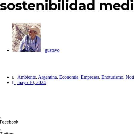
sostenibilidad medi
gustavo
Ambiente
,
Argentina
,
Economía
,
Empresas
,
Enoturismo
,
Noti
mayo 10, 2024
Facebook
Twitter