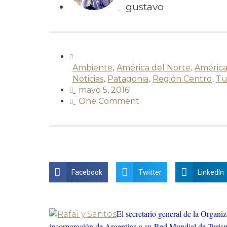
gustavo
Ambiente
,
América del Norte
,
América
Noticias
,
Patagonia
,
Región Centro
,
Tu
mayo 5, 2016
One Comment
Facebook
Twitter
LinkedIn
El secretario general de la Organ
incorporación de Argentina a su Red Mundial de Turis