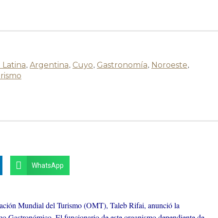
 Latina
,
Argentina
,
Cuyo
,
Gastronomía
,
Noroeste
,
rismo
WhatsApp
ización Mundial del Turismo (OMT), Taleb Rifai, anunció la
mo Gastronómico. El funcionario de este organismo dependiente de