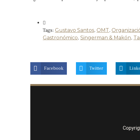
Tags:
Gustavo Santos
,
OMT
,
Organizaci
Gastronómico
,
Singerman & Makón
,
Ta
Facebook
Twitter
Link
Copyrig