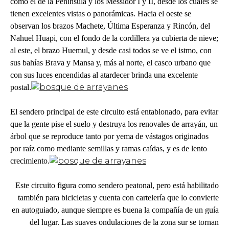
como el de la Península y los Messidor I y II, desde los cuales se
tienen excelentes vistas o panorámicas. Hacia el oeste se
observan los brazos Machete, Última Esperanza y Rincón, del
Nahuel Huapi, con el fondo de la cordillera ya cubierta de nieve;
al este, el brazo Huemul, y desde casi todos se ve el istmo, con
sus bahías Brava y Mansa y, más al norte, el casco urbano que
con sus luces encendidas al atardecer brinda una excelente
postal.
El sendero principal de este circuito está entablonado, para evitar
que la gente pise el suelo y destruya los renovales de arrayán, un
árbol que se reproduce tanto por yema de vástagos originados
por raíz como mediante semillas y ramas caídas, y es de lento
crecimiento.
Este circuito figura como sendero peatonal, pero está habilitado
también para bicicletas y cuenta con cartelería que lo convierte
en autoguiado, aunque siempre es buena la compañía de un guía
del lugar. Las suaves ondulaciones de la zona sur se tornan