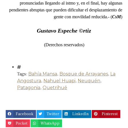
pronunciadas llegando al istmo y, en el final, hay algunas
pendientes abruptas que pueden dificultar el desplazamiento de
gente con movilidad reducida.- (
CsM
)
Gustavo Espeche ©rtiz
(Derechos reservados)
Tags:
Bahía Mansa
,
Bosque de Arrayanes
,
La
Angostura
,
Nahuel Huapi
,
Neuquén
,
Patagonia
,
Quetrihué
Facebook
Twitter
LinkedIn
Pinterest
Pocket
WhatsApp