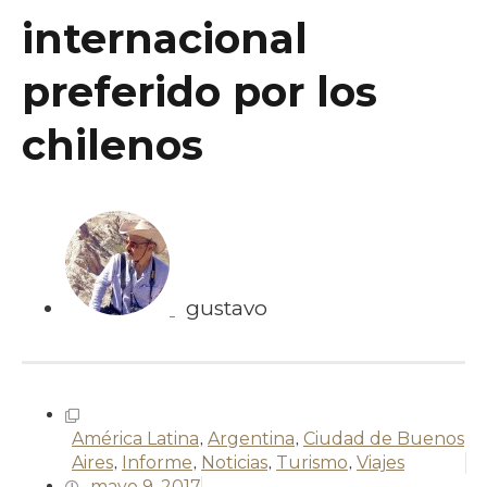
internacional
preferido por los
chilenos
gustavo
América Latina
,
Argentina
,
Ciudad de Buenos
Aires
,
Informe
,
Noticias
,
Turismo
,
Viajes
mayo 9, 2017