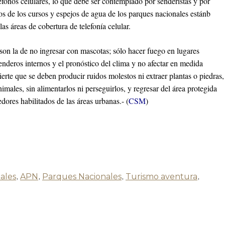
éfonos celulares, lo que debe ser contemplado por senderistas y por
os de los cursos y espejos de agua de los parques nacionales estánb
s áreas de cobertura de telefonía celular.
 son la de no ingresar con mascotas; sólo hacer fuego en lugares
senderos internos y el pronóstico del clima y no afectar en medida
erte que se deben producir ruidos molestos ni extraer plantas o piedras,
imales, sin alimentarlos ni perseguirlos, y regresar del área protegida
dores habilitados de las áreas urbanas.- (
CSM
)
ales
,
APN
,
Parques Nacionales
,
Turismo aventura
,