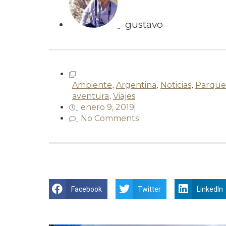
gustavo
Ambiente
,
Argentina
,
Noticias
,
Parque
aventura
,
Viajes
enero 9, 2019
No Comments
Facebook
Twitter
LinkedIn