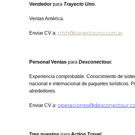
Vendedor
para
Trayecto Uno.
Ventas América.
rrhh@trayectouno.com.ar
Enviar CV a:
Personal Ventas
para
Desconectour.
Experiencia comprobable. Conocimiento de sist
nacional e internacional de paquetes turísticos. 
alrededores.
operaciones@desconectour.c
Enviar CV a:
Tres puestos
para
Action Travel.