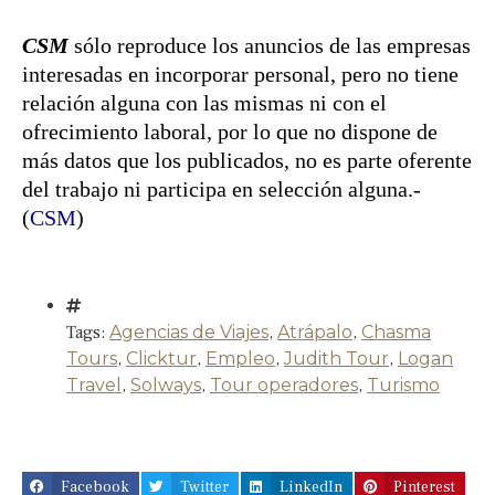
CSM
sólo reproduce los anuncios de las empresas
interesadas en incorporar personal, pero no tiene
relación alguna con las mismas ni con el
ofrecimiento laboral, por lo que no dispone de
más datos que los publicados, no es parte oferente
del trabajo ni participa en selección alguna.-
(
CSM
)
Tags:
Agencias de Viajes
,
Atrápalo
,
Chasma
Tours
,
Clicktur
,
Empleo
,
Judith Tour
,
Logan
Travel
,
Solways
,
Tour operadores
,
Turismo
Facebook
Twitter
LinkedIn
Pinterest