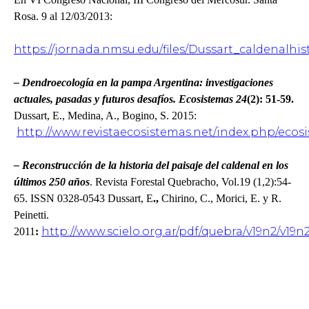
Rosa. 9 al 12/03/2013:
https://jornada.nmsu.edu/files/Dussart_caldenalhis
– Dendroecología en la pampa Argentina: investigaciones
actuales, pasadas y futuros desafíos. Ecosistemas 24
(2): 51-59.
Dussart, E., Medina, A., Bogino, S. 2015:
http://www.revistaecosistemas.net/index.php/ecosi
– Reconstrucción de la historia del paisaje del caldenal en los
últimos 250 años
. Revista Forestal Quebracho, Vol.19 (1,2):54-
65. ISSN 0328-0543 Dussart, E
.,
Chirino, C., Morici, E. y R.
Peinetti.
http://www.scielo.org.ar/pdf/quebra/v19n2/v19n
2011
: