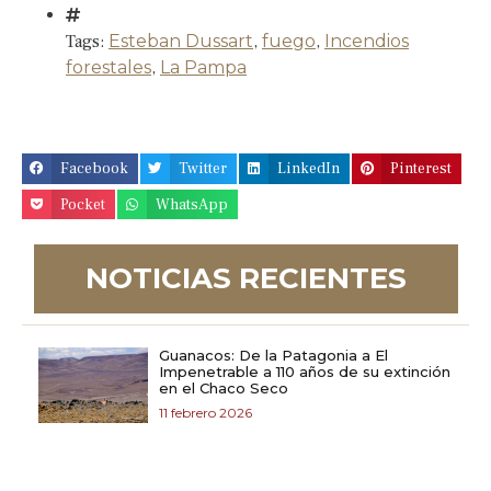
Tags:
Esteban Dussart
,
fuego
,
Incendios
forestales
,
La Pampa
Facebook
Twitter
LinkedIn
Pinterest
Pocket
WhatsApp
NOTICIAS RECIENTES
Guanacos: De la Patagonia a El
Impenetrable a 110 años de su extinción
en el Chaco Seco
11 febrero 2026