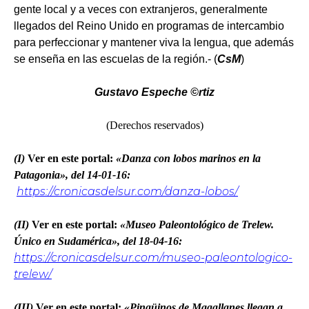
gente local y a veces con extranjeros, generalmente
llegados del Reino Unido en programas de intercambio
para perfeccionar y mantener viva la lengua, que además
se enseña en las escuelas de la región.- (
CsM
)
Gustavo Espeche ©rtiz
(Derechos reservados)
(I)
Ver en este portal:
«Danza con lobos marinos en la
Patagonia», del 14-01-16:
https://cronicasdelsur.com/danza-lobos/
(II)
Ver en este portal:
«Museo Paleontológico de Trelew.
Único en Sudamérica», del 18-04-16:
https://cronicasdelsur.com/museo-paleontologico-
trelew/
(III)
Ver en este portal:
«Pingüinos de Magallanes llegan a