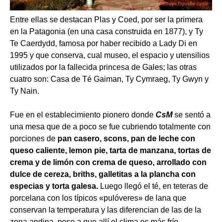
Entre ellas se destacan Plas y Coed, por ser la primera
en la Patagonia (en una casa construida en 1877), y Ty
Te Caerdydd, famosa por haber recibido a Lady Di en
1995 y que conserva, cual museo, el espacio y utensilios
utilizados por la fallecida princesa de Gales; las otras
cuatro son: Casa de Té Gaiman, Ty Cymraeg, Ty Gwyn y
Ty Nain.
Fue en el establecimiento pionero donde
CsM
se sentó a
una mesa que de a poco se fue cubriendo totalmente con
porciones de
pan casero, scons, pan de leche con
queso caliente, lemon pie, tarta de manzana, tortas de
crema y de limón con crema de queso, arrollado con
dulce de cereza, briths, galletitas a la plancha con
especias y torta galesa.
Luego llegó el té, en teteras de
porcelana con los típicos «pulóveres» de lana que
conservan la temperatura y las diferencian de las de la
zona andina, pese a que allí el clima es más frío.