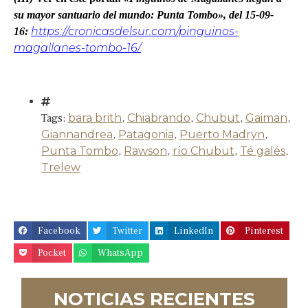
su mayor santuario del mundo: Punta Tombo», del 15-09-
https://cronicasdelsur.com/pinguinos-
16:
magallanes-tombo-16/
Tags:
bara brith
,
Chiabrando
,
Chubut
,
Gaiman
,
Giannandrea
,
Patagonia
,
Puerto Madryn
,
Punta Tombo
,
Rawson
,
río Chubut
,
Té galés
,
Trelew
Facebook
Twitter
LinkedIn
Pinterest
Pocket
WhatsApp
NOTICIAS RECIENTES