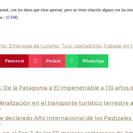
sonal, con los datos que éstas aportan, pero no tiene relación alguna con las m
a.- (
CSM
)
smo
,
Empresas de turismo
,
Tour operadores
,
trabajar en 
Pinterest
Pocket
WhatsApp
 De la Patagonia a El Impenetrable a 110 años 
eralización en el transporte turístico terrestre
25
ue declarado Año Internacional de los Pastizales
25