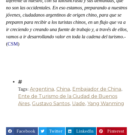
diferente al nuestro, con su idiosincrasia y sus demandas, que
no son las occidentales. En eso estamos, preparando a nuestros
jóvenes, ciudadanos argentinos de origen chino, para que se
preparen para recibir a los turistas chinos, en un flujo que va a
ir creciendo y creando una fuente de trabajo y, a través de ellos,
vamos a ir desarrollando valor en toda la cadena del turismo
.-
(
CSM
)
Tags:
Argentina
,
China
,
Embajador de China
,
Ente de Turismo de la Ciudad de Buenos
Aires
,
Gustavo Santos
,
Uade
,
Yang Wanming
Facebook
Twitter
LinkedIn
Pinterest