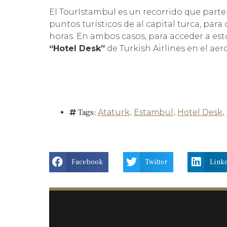
El TourIstambul es un recorrido que parte 
puntos turísticos de al capital turca, par
horas. En ambos casos, para acceder a esto
“Hotel Desk”
de Turkish Airlines en el ae
Tags:
Ataturk
,
Estambul
,
Hotel Desk
,
Facebook
Twitter
Link