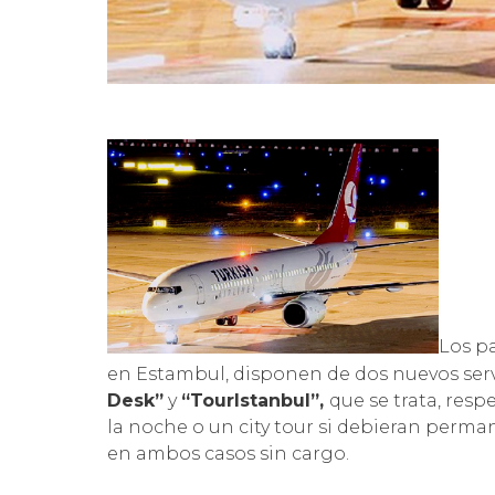
Los pa
en Estambul, disponen de dos nuevos serv
Desk”
y
“TourIstanbul”,
que se trata, res
la noche o un city tour si debieran perman
en ambos casos sin cargo.