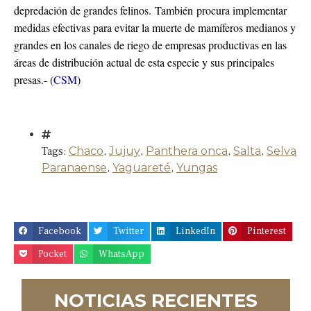
depredación de grandes felinos. También procura implementar
medidas efectivas para evitar la muerte de mamíferos medianos y
grandes en los canales de riego de empresas productivas en las
áreas de distribución actual de esta especie y sus principales
presas.- (
CSM
)
Tags:
Chaco
,
Jujuy
,
Panthera onca
,
Salta
,
Selva
Paranaense
,
Yaguareté
,
Yungas
Facebook
Twitter
LinkedIn
Pinterest
Pocket
WhatsApp
NOTICIAS RECIENTES