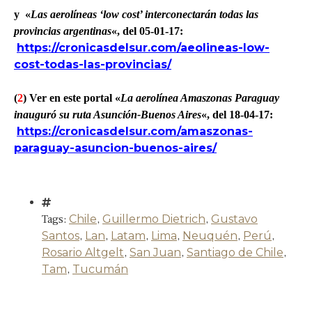
y
«
Las aerolíneas ‘low cost’ interconectarán todas las
provincias argentinas
«, del 05-01-17:
https://cronicasdelsur.com/aeolineas-low-
cost-todas-las-provincias/
(
2
) Ver en este portal «
La aerolínea Amaszonas Paraguay
inauguró su ruta Asunción-Buenos Aires
«, del 18-04-17:
https://cronicasdelsur.com/amaszonas-
paraguay-asuncion-buenos-aires/
Tags:
Chile
,
Guillermo Dietrich
,
Gustavo
Santos
,
Lan
,
Latam
,
Lima
,
Neuquén
,
Perú
,
Rosario Altgelt
,
San Juan
,
Santiago de Chile
,
Tam
,
Tucumán