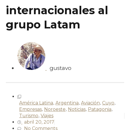
internacionales al
grupo Latam
gustavo
América Latina
,
Argentina
,
Aviación
,
Cuyo
,
Empresas
,
Noroeste
,
Noticias
,
Patagonia
,
Turismo
,
Viajes
abril 20, 2017
No Comments