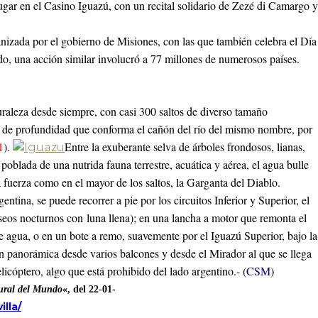
á lugar en el Casino Iguazú, con un recital solidario de Zezé di Camargo y
ganizada por el gobierno de Misiones, con las que también celebra el Día
do, una acción similar involucró a 77 millones de numerosos países.
uraleza desde siempre, con casi 300 saltos de diverso tamaño
s de profundidad que conforma el cañón del río del mismo nombre, por
1
).
Entre la exuberante selva de árboles frondosos, lianas,
poblada de una nutrida fauna terrestre, acuática y aérea, el agua bulle
 fuerza como en el mayor de los saltos, la Garganta del Diablo.
entina, se puede recorrer a pie por los circuitos Inferior y Superior, el
seos nocturnos con luna llena); en una lancha a motor que remonta el
de agua, o en un bote a remo, suavemente por el Iguazú Superior, bajo la
en panorámica desde varios balcones y desde el Mirador al que se llega
icóptero, algo que está prohibido del lado argentino.- (
CSM
)
tural del Mundo
«, del 22-01-
lla/