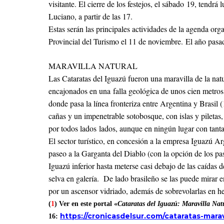
visitante. El cierre de los festejos, el sábado 19, tendr
Luciano, a partir de las 17.
Estas serán las principales actividades de la agenda or
Provincial del Turismo el 11 de noviembre. El año pasa
*
MARAVILLA NATURAL
Las Cataratas del Iguazú fueron una maravilla de la nat
encajonados en una falla geológica de unos cien metro
donde pasa la línea fronteriza entre Argentina y Brasil (
cañas y un impenetrable sotobosque, con islas y piletas, 
por todos lados lados, aunque en ningún lugar con tanta
El sector turístico, en concesión a la empresa Iguazú Arg
paseo a la Garganta del Diablo (con la opción de los pa
Iguazú inferior hasta meterse casi debajo de las caídas 
selva en galería. De lado brasileño se las puede mirar 
por un ascensor vidriado, además de sobrevolarlas en hel
(
1
) Ver en este portal «
Cataratas del Iguazú: Maravilla Na
https://cronicasdelsur.com/cataratas-maravi
16: