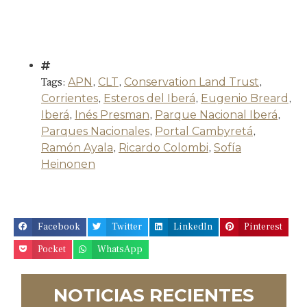
Tags:
APN
,
CLT
,
Conservation Land Trust
,
Corrientes
,
Esteros del Iberá
,
Eugenio Breard
,
Iberá
,
Inés Presman
,
Parque Nacional Iberá
,
Parques Nacionales
,
Portal Cambyretá
,
Ramón Ayala
,
Ricardo Colombi
,
Sofía
Heinonen
Facebook
Twitter
LinkedIn
Pinterest
Pocket
WhatsApp
NOTICIAS RECIENTES