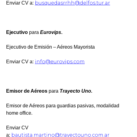
busquedasrrhh@delfos.tur.ar
Enviar CV a:
Ejecutivo
para
Eurovips
.
Ejecutivo de Emisión – Aéreos Mayorista
info@eurovips.com
Enviar CV a:
Emisor de Aéreos
para
Trayecto Uno.
Emisor de Aéreos para guardias pasivas, modalidad
home office.
Enviar CV
bautista.martino@trayectouno.com.ar
a: