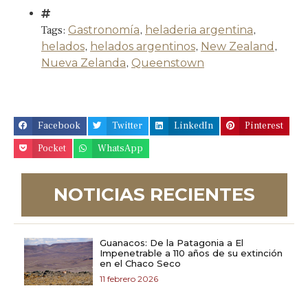
Tags:
Gastronomía
,
heladeria argentina
,
helados
,
helados argentinos
,
New Zealand
,
Nueva Zelanda
,
Queenstown
Facebook
Twitter
LinkedIn
Pinterest
Pocket
WhatsApp
NOTICIAS RECIENTES
Guanacos: De la Patagonia a El
Impenetrable a 110 años de su extinción
en el Chaco Seco
11 febrero 2026