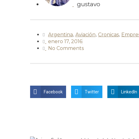
gustavo
Argentina
,
Aviación
,
Cronicas
,
Empre
enero 17, 2016
No Comments
Facebook
Twitter
LinkedIn