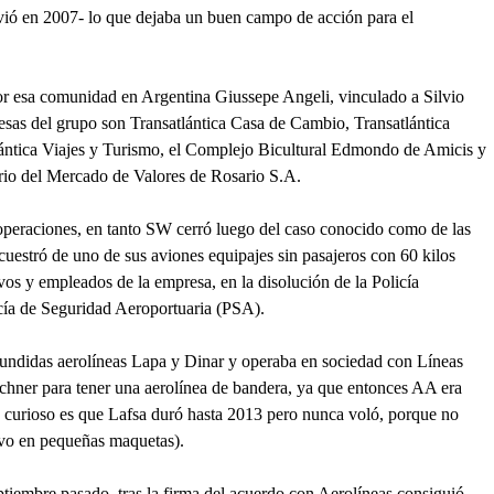
vió en 2007- lo que dejaba un buen campo de acción para el
o por esa comunidad en Argentina Giussepe Angeli, vinculado a Silvio
esas del grupo son Transatlántica Casa de Cambio, Transatlántica
ántica Viajes y Turismo, el Complejo Bicultural Edmondo de Amicis y
torio del Mercado de Valores de Rosario S.A.
 operaciones, en tanto SW cerró luego del caso conocido como de las
cuestró de uno de sus aviones equipajes sin pasajeros con 60 kilos
vos y empleados de la empresa, en la disolución de la Policía
cía de Seguridad Aeroportuaria (PSA).
fundidas aerolíneas Lapa y Dinar y operaba en sociedad con Líneas
chner para tener una aerolínea de bandera, ya que entonces AA era
 curioso es que Lafsa duró hasta 2013 pero nunca voló, porque no
lvo en pequeñas maquetas).
tiembre pasado, tras la firma del acuerdo con Aerolíneas consiguió