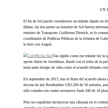
UN 
El fin de Sol puede considerarse un trámite rápido en té
último, las dos partes accionarias de Sol fueron informa
ministro de Transporte, Guillermo Dietrich, se lo comun
coordinador de Políticas Públicas de la Jefatura de Gab
lo hizo con Angeli.
Tan rápido como ese trámite fue la q
aporte diario de Aerolíneas. Bastó con el retiro de la p
tenía tanto tiempo de vida como el acuerdo firmado con
En septiembre de 2015, tras la firma del acuerdo ahora
docena de jets Bombardier CRJ-200 de 50 asientos, para
sólo contaba con cuatro aeronaves Saab-340 de 34 plaz
Pero los españoles incluyeron una cláusula en el contrato
acuerdo con Aerolíneas que les garantizaba una rentabil