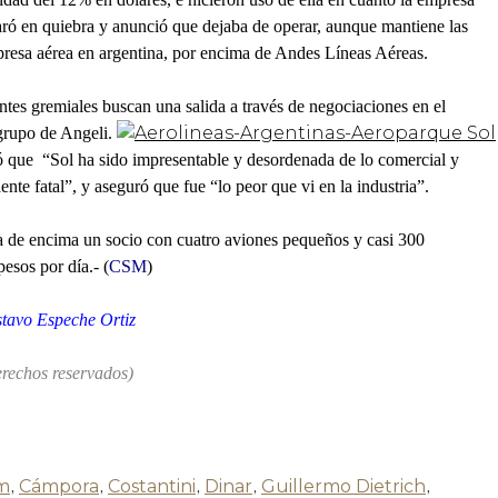
laró en quiebra y anunció que dejaba de operar, aunque mantiene las
mpresa aérea en argentina, por encima de Andes Líneas Aéreas.
tantes gremiales buscan una salida a través de negociaciones en el
 grupo de Angeli.
mó que “Sol ha sido impresentable y desordenada de lo comercial y
nte fatal”, y aseguró que fue “lo peor que vi en la industria”.
ca de encima un socio con cuatro aviones pequeños y casi 300
esos por día.- (
CSM
)
tavo Espeche Ortiz
rechos reservados)
um
,
Cámpora
,
Costantini
,
Dinar
,
Guillermo Dietrich
,