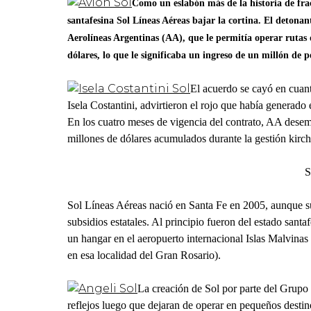
Como un eslabón más de la historia de frac
santafesina Sol Líneas Aéreas bajar la cortina. El deton
Aerolíneas Argentinas (AA), que le permitía operar ruta
dólares, lo que le significaba un ingreso de un millón de pe
El acuerdo se cayó en cuan
Isela Costantini, advirtieron el rojo que había generado
En los cuatro meses de vigencia del contrato, AA desem
millones de dólares acumulados durante la gestión kirch
Sol Líneas Aéreas nació en Santa Fe en 2005, aunque su 
subsidios estatales. Al principio fueron del estado sant
un hangar en el aeropuerto internacional Islas Malvinas
en esa localidad del Gran Rosario).
La creación de Sol por parte del Grupo 
reflejos luego que dejaran de operar en pequeños desti