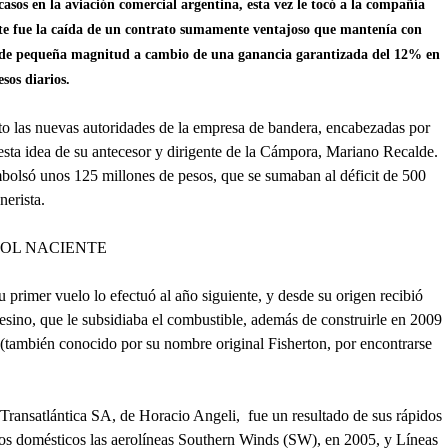
asos en la aviación comercial argentina, esta vez le tocó a la compañía
ante fue la caída de un contrato sumamente ventajoso que mantenía con
s de pequeña magnitud a cambio de una ganancia garantizada del 12% en
sos diarios.
to las nuevas autoridades de la empresa de bandera, encabezadas por
 esta idea de su antecesor y dirigente de la Cámpora, Mariano Recalde.
bolsó unos 125 millones de pesos, que se sumaban al déficit de 500
nerista.
SOL NACIENTE
primer vuelo lo efectuó al año siguiente, y desde su origen recibió
afesino, que le subsidiaba el combustible, además de construirle en 2009
 (también conocido por su nombre original Fisherton, por encontrarse
Transatlántica SA, de Horacio Angeli, fue un resultado de sus rápidos
nos domésticos las aerolíneas Southern Winds (SW), en 2005, y Líneas