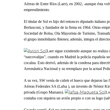
Aéreas de Entre Ríos (Laer), en 2002, -aunque ésta vol
emprendimiento.
El titular de Sol es hijo del entonces diputado italian
Berlusconi, y fundador de la firma en 1964. Otras empr
Sociedad de Bolsa, Ola Mayorista de Turismo, Transatl
el grupo inmobiliario Ibienes; además, integra el direc
Laer sigue existiendo aunque no realiza
“narcovalijas”, cuando en Madrid la policía española se
cocaína. Esto derivó, además de la condena para directi
Aeronáutica Nacional y su reemplazo por la actual Poli
A su vez, SW venía de cubrir el hueco que dejaron las 
Aéreas Federales SA (Lafsa ), un invento de Néstor Kir
privada (Grupo Marsans).
Lo
contaba con siquiera un avión propio o con su logo (sa
Cuando surgió, Sol era netamente argentina, pero en sep