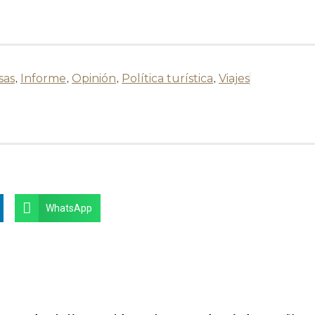
sas
,
Informe
,
Opinión
,
Política turística
,
Viajes
WhatsApp