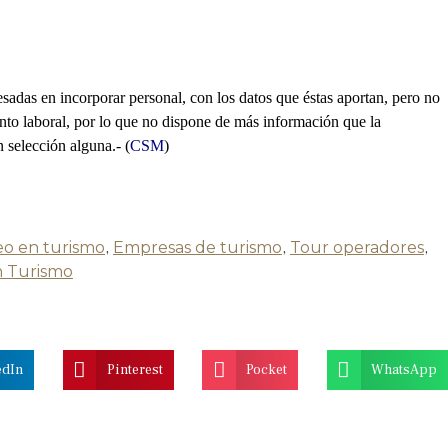
esadas en incorporar personal, con los datos que éstas aportan, pero no
ento laboral, por lo que no dispone de más información que la
n selección alguna.- (
CSM
)
o en turismo
,
Empresas de turismo
,
Tour operadores
,
n Turismo
edIn
Pinterest
Pocket
WhatsApp