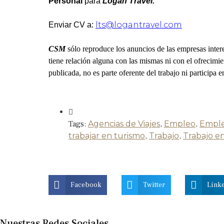
Personal
para
Logan Travel.
lts@logantravel.com
Enviar CV a:
CSM
sólo reproduce los anuncios de las empresas inter
tiene relación alguna con las mismas ni con el ofrecimi
publicada, no es parte oferente del trabajo ni participa e
Tags:
Agencias de Viajes
,
Empleo
,
Emple
trabajar en turismo
,
Trabajo
,
Trabajo e
Facebook
Twitter
Link
Nuestras Redes Sociales