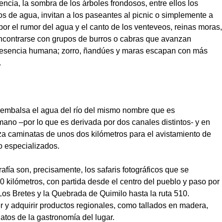
ncia, la sombra de los árboles frondosos, entre ellos los
os de agua, invitan a los paseantes al picnic o simplemente a
 por el rumor del agua y el canto de los venteveos, reinas moras,
 encontrarse con grupos de burros o cabras que avanzan
presencia humana; zorro, ñandúes y maras escapan con más
.
e embalsa el agua del río del mismo nombre que es
ano –por lo que es derivada por dos canales distintos- y en
iza caminatas de unos dos kilómetros para el avistamiento de
o especializados.
afía son, precisamente, los safaris fotográficos que se
 kilómetros, con partida desde el centro del pueblo y paso por
 Los Bretes y la Quebrada de Quimilo hasta la ruta 510.
r y adquirir productos regionales, como tallados en madera,
latos de la gastronomía del lugar.