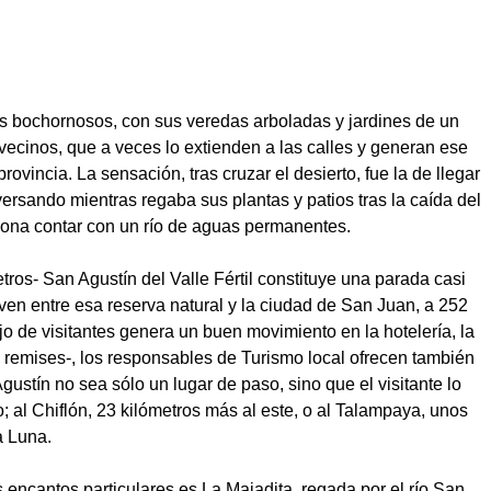
ás bochornosos, con sus veredas arboladas y jardines de un
os vecinos, que a veces lo extienden a las calles y generan ese
provincia
. La sensación, tras cruzar el desierto, fue la de llegar
ersando mientras regaba sus plantas y patios tras la caída del
a zona contar con un río de aguas permanentes.
tros- San Agustín del Valle Fértil constituye una parada casi
ven entre esa reserva natural y la ciudad de San Juan, a 252
jo de visitantes genera un buen movimiento en la hotelería, la
 remises-, los responsables de Turismo local ofrecen también
ustín no sea sólo un lugar de paso, sino que el visitante lo
 al Chiflón, 23 kilómetros más al este, o al Talampaya, unos
a Luna.
 encantos particulares es La Majadita, regada por el río San