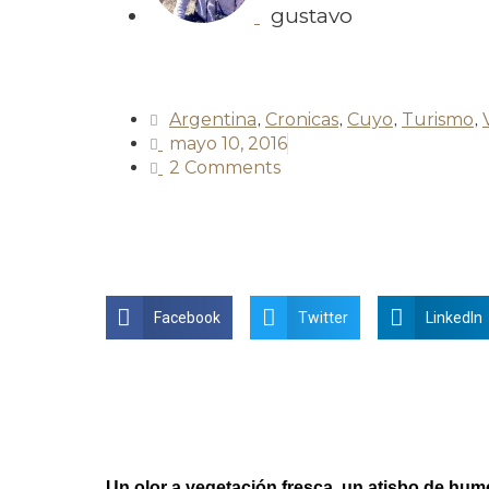
gustavo
Argentina
,
Cronicas
,
Cuyo
,
Turismo
,
mayo 10, 2016
2 Comments
Facebook
Twitter
LinkedIn
Un olor a vegetación fresca, un atisbo de hu