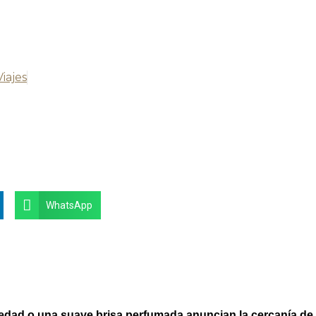
Viajes
WhatsApp
medad o una suave brisa perfumada anuncian la cercanía de