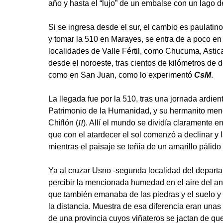
año y hasta el “lujo” de un embalse con un lago 
Si se ingresa desde el sur, el cambio es paulatino,
y tomar la 510 en Marayes, se entra de a poco e
localidades de Valle Fértil, como Chucuma, Astic
desde el noroeste, tras cientos de kilómetros de d
como en San Juan, como lo experimentó
CsM
.
La llegada fue por la 510, tras una jornada ardi
Patrimonio de la Humanidad, y su hermanito meno
Chiflón (
II
). Allí el mundo se dividía claramente e
que con el atardecer el sol comenzó a declinar y l
mientras el paisaje se teñía de un amarillo pálid
Ya al cruzar Usno -segunda localidad del depart
percibir la mencionada humedad en el aire del ano
que también emanaba de las piedras y el suelo y
la distancia. Muestra de esa diferencia eran unas 
de una provincia cuyos viñateros se jactan de qu