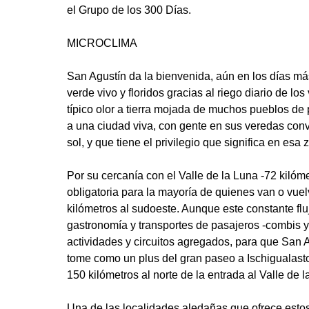
el Grupo de los 300 Días.
MICROCLIMA
San Agustín da la bienvenida, aún en los días m
verde vivo y floridos gracias al riego diario de l
típico olor a tierra mojada de muchos pueblos de 
a una ciudad viva, con gente en sus veredas conv
sol, y que tiene el privilegio que significa en es
Por su cercanía con el Valle de la Luna -72 kilóme
obligatoria para la mayoría de quienes van o vuel
kilómetros al sudoeste. Aunque este constante flu
gastronomía y transportes de pasajeros -combis y
actividades y circuitos agregados, para que San Ag
tome como un plus del gran paseo a Ischigualasto;
150 kilómetros al norte de la entrada al Valle de l
Una de las localidades aledañas que ofrece estos