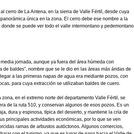
al cerro de La Antena, en la sierra de Valle Fértil, desde cuya
ta panorámica única en la zona. El cerro debe ese nombre a la
 donde se puede ver todo el valle intermontano y pedemontano
 media jornada, aunque ya fuera del área húmeda con
na de baldes”, nombre que se le dio en las áreas más áridas de
llegar a las primeras napas de agua era mediante pozos, con
rocas, para cuya extracción se utilizaban baldes de cuero.
 zona, en el extremo norte del departamento Valle Fértil, se
vera de la ruta 510, y conservan algunos de esos pozos. Es un
, dura y espinosa, típica del desierto, y mantiene la cría de
 principales actividades económicas, por lo que se ven
orcidas ramas de arbustos autóctonos. Algunos comercios,
abajar con el turismo, ya que es lugar de paso hacia el Valle de