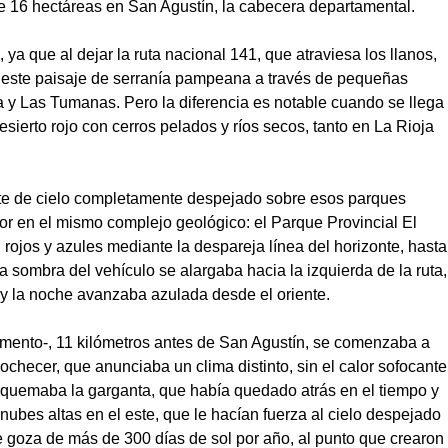
de 16 hectáreas en San Agustín, la cabecera departamental.
 ya que al dejar la ruta nacional 141, que atraviesa los llanos,
n este paisaje de serranía pampeana a través de pequeñas
a y Las Tumanas. Pero la diferencia es notable cuando se llega
esierto rojo con cerros pelados y ríos secos, tanto en La Rioja
ente de cielo completamente despejado sobre esos parques
r en el mismo complejo geológico: el Parque Provincial El
n rojos y azules mediante la despareja línea del horizonte, hasta
a sombra del vehículo se alargaba hacia la izquierda de la ruta,
o y la noche avanzaba azulada desde el oriente.
amento-, 11 kilómetros antes de San Agustín, se comenzaba a
checer, que anunciaba un clima distinto, sin el calor sofocante
 quemaba la garganta, que había quedado atrás en el tiempo y
nubes altas en el este, que le hacían fuerza al cielo despejado
e goza de más de 300 días de sol por año, al punto que crearon