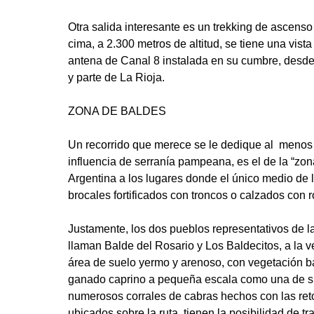
Otra salida interesante es un trekking de ascenso 
cima, a 2.300 metros de altitud, se tiene una vis
antena de Canal 8 instalada en su cumbre, desde
y parte de La Rioja.
ZONA DE BALDES
Un recorrido que merece se le dedique al menos
influencia de serranía pampeana, es el de la “zo
Argentina a los lugares donde el único medio de 
brocales fortificados con troncos o calzados con 
Justamente, los dos pueblos representativos de la
llaman Balde del Rosario y Los Baldecitos, a la 
área de suelo yermo y arenoso, con vegetación baja
ganado caprino a pequeña escala como una de sus
numerosos corrales de cabras hechos con las ret
ubicados sobre la ruta, tienen la posibilidad de tr