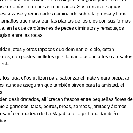
las serranías cordobesas o puntanas. Sus cursos de aguas
descalzarse y remontarlos caminando sobre la gruesa y firme
s tamaños que masajean las plantas de los pies con sus formas
gua, en la que cardúmenes de peces diminutos y renacuajos
gian entre las rocas.
anidan jotes y otros rapaces que dominan el cielo, están
rdes, con pastos mullidos que llaman a acariciarlos o a usarlos
iesta.
los lugareños utilizan para saborizar el mate y para preparar
vos, aunque aseguran que también sirven para la amistad, el
s.
en deshidratados, allí crecen frescos entre pequeñas flores de
o algarrobos, talas, berros, breas, zampas, jarillas y álamos,
tesanía en madera de La Majadita, o la pichana, también
obas.